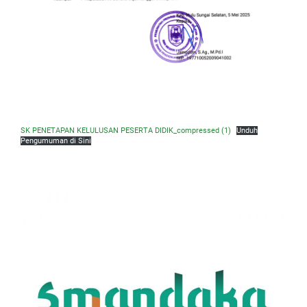
SK PENETAPAN KELULUSAN PESERTA DIDIK_compressed (1)
Unduh
Pengumuman di Sini