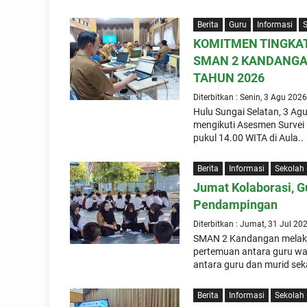
Berita
Guru
Informasi
KOMITMEN TINGKAT
SMAN 2 KANDANGAN
TAHUN 2026
Diterbitkan : Senin, 3 Agu 2026
Hulu Sungai Selatan, 3 A
mengikuti Asesmen Survei 
pukul 14.00 WITA di Aula..
Berita
Informasi
Sekolah
Jumat Kolaborasi, G
Pendampingan
Diterbitkan : Jumat, 31 Jul 20
SMAN 2 Kandangan melaks
pertemuan antara guru wal
antara guru dan murid se
Berita
Informasi
Sekolah