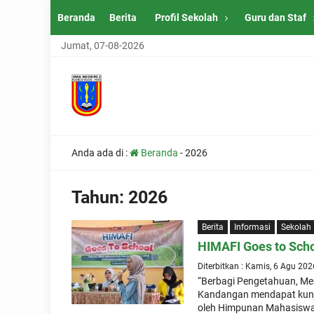
Beranda
Berita
Profil Sekolah
Guru dan Staf
Jumat, 07-08-2026
Anda ada di :
Beranda
-
2026
Tahun:
2026
Berita
Informasi
Sekolah
HIMAFI Goes to Sch
Diterbitkan : Kamis, 6 Agu 202
“Berbagi Pengetahuan, Me
Kandangan mendapat kunju
oleh Himpunan Mahasiswa F