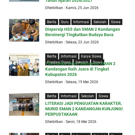
Tahun Ajaran 2026/2027
Diterbitkan : Kamis, 25 Jun 2026
Berita
Guru
Informasi
Sekolah
Siswa
Dispersip HSS dan SMAN 2 Kandangan
Bersinergi Tingkatkan Budaya Baca
Diterbitkan : Selasa, 23 Jun 2026
Berita
Informasi
Karya Siswa
Prestasi Siswa
Sekolah
Siswa
Tim Lomba Debat Indonesia SMAN 2
Kandangan Raih Juara di Tingkat
Kabupaten 2026
Diterbitkan : Selasa, 19 Mei 2026
Berita
Informasi
Sekolah
Siswa
LITERASI JADI PENGUATAN KARAKTER,
MURID SMAN 2 KANDANGAN KUNJUNGI
PERPUSTAKAAN
Diterbitkan : Senin, 18 Mei 2026