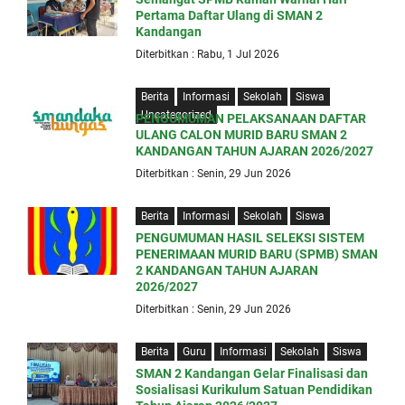
Pertama Daftar Ulang di SMAN 2
Kandangan
Diterbitkan : Rabu, 1 Jul 2026
Berita
Informasi
Sekolah
Siswa
Uncategorized
PENGUMUMAN PELAKSANAAN DAFTAR
ULANG CALON MURID BARU SMAN 2
KANDANGAN TAHUN AJARAN 2026/2027
Diterbitkan : Senin, 29 Jun 2026
Berita
Informasi
Sekolah
Siswa
PENGUMUMAN HASIL SELEKSI SISTEM
PENERIMAAN MURID BARU (SPMB) SMAN
2 KANDANGAN TAHUN AJARAN
2026/2027
Diterbitkan : Senin, 29 Jun 2026
Berita
Guru
Informasi
Sekolah
Siswa
SMAN 2 Kandangan Gelar Finalisasi dan
Sosialisasi Kurikulum Satuan Pendidikan