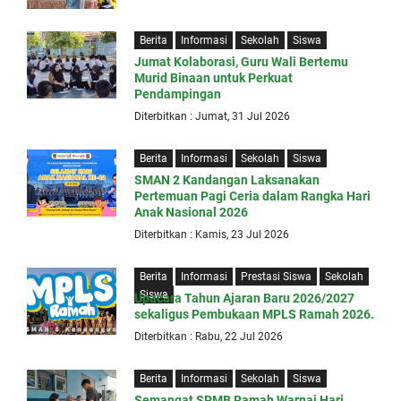
Berita
Informasi
Sekolah
Siswa
Jumat Kolaborasi, Guru Wali Bertemu
Murid Binaan untuk Perkuat
Pendampingan
Diterbitkan : Jumat, 31 Jul 2026
Berita
Informasi
Sekolah
Siswa
SMAN 2 Kandangan Laksanakan
Pertemuan Pagi Ceria dalam Rangka Hari
Anak Nasional 2026
Diterbitkan : Kamis, 23 Jul 2026
Berita
Informasi
Prestasi Siswa
Sekolah
Siswa
Upacara Tahun Ajaran Baru 2026/2027
sekaligus Pembukaan MPLS Ramah 2026.
Diterbitkan : Rabu, 22 Jul 2026
Berita
Informasi
Sekolah
Siswa
Semangat SPMB Ramah Warnai Hari