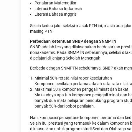
Penalaran Matematika
Literasi Bahasa Indonesia
Literasi Bahasa Inggris
Selain kedua jalur seleksi masuk PTN ini, masih ada jal
masing PTN.
Perbedaan Ketentuan SNBP dengan SNMPTN
SNBP adalah tes yang dilaksanakan berdasarkan prestas
nonakademik. Pada SNMPTN sebelumnya, seleksi dilaku
dipelajari di jenjang Sekolah Menengah.
Berbeda dengan SNMPTN sebelumnya, SNBP akan mempe
Minimal 50% rerata nilai rapor keseluruhan
Komponen penilaian pertama adalah rata-rata nilai rap
Maksimal 50% komponen penggali minat dan bakat
Maksudnya apa tuh komponen penggali minat dan baka
banyak dua mata pelajaran pendukung program studi y
banyak 50% dari bobot penilaian.
Nah, komposisi persentase komponen pertama dan kedu
Selain itu, prestasi yang termasuk ke dalam komponen 
dikhususkan untuk program studi Seni dan Olahraga 