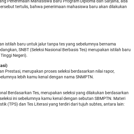
ang Penerimaan Mahasiswa Baru Program Diploma dan Sarjana, ada
 tersebut tertulis, bahwa penerimaan mahasiswa baru akan dilakukan
n istilah baru untuk jalur tanpa tes yang sebelumnya bernama
angkan, SNBT (Seleksi Nasional Berbasis Tes) merupakan istilah baru
inggi Negeri).
asi)
n Prestasi, merupakan proses seleksi berdasarkan nilai rapor,
i sebelumnya lebih kamu kenal dengan nama SNMPTN.
ional Berdasarkan Tes, merupakan seleksi yang dilakukan berdasarkan
es seleksi ini sebelumnya kamu kenal dengan sebutan SBMPTN. Materi
k (TPS) dan Tes Literasi yang terdiri dari tujuh subtes, antara lain: