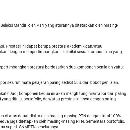
ur Seleksi Mandiri oleh PTN yang aturannya ditetapkan oleh masing-
i. Prestasi ini dapat berupa prestasi akademik dan/atau
kan dengan mempertimbangkan nilai-nilai sesuai rumpun ilmu yang
rtimbangkan prestasi berdasarkan dua komponen penilaian yaitu:
or seluruh mata pelajaran paling sedikit 50% dari bobot penilaian.
t? Jadi, komponen kedua ini akan menghitung nilai rapor dari paling
ang dituju, portofolio, dan/atau prestasi lainnya dengan paling
a di atas dapat diatur oleh masing-masing PTN dengan total 100%.
kedua juga ditetapkan oleh masing-masing PTN. Sementara portofolio,
sama seperti SNMPTN sebelumnya.