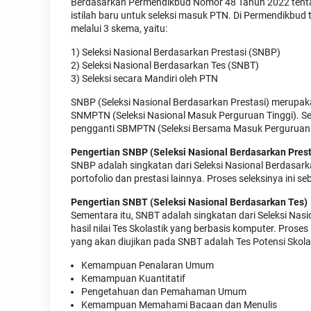
Berdasarkan Permendikbud Nomor 48 Tahun 2022 tent
istilah baru untuk seleksi masuk PTN. Di Permendikbud
melalui 3 skema, yaitu:
1) Seleksi Nasional Berdasarkan Prestasi (SNBP)
2) Seleksi Nasional Berdasarkan Tes (SNBT)
3) Seleksi secara Mandiri oleh PTN
SNBP (Seleksi Nasional Berdasarkan Prestasi) merupaka
SNMPTN (Seleksi Nasional Masuk Perguruan Tinggi). Sed
pengganti SBMPTN (Seleksi Bersama Masuk Perguruan T
Pengertian SNBP (Seleksi Nasional Berdasarkan Prest
SNBP adalah singkatan dari Seleksi Nasional Berdasarka
portofolio dan prestasi lainnya. Proses seleksinya in
Pengertian SNBT (Seleksi Nasional Berdasarkan Tes)
Sementara itu, SNBT adalah singkatan dari Seleksi Nas
hasil nilai Tes Skolastik yang berbasis komputer. Pros
yang akan diujikan pada SNBT adalah Tes Potensi Skolasti
Kemampuan Penalaran Umum
Kemampuan Kuantitatif
Pengetahuan dan Pemahaman Umum
Kemampuan Memahami Bacaan dan Menulis