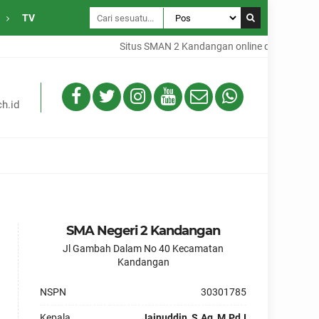
TV
Situs SMAN 2 Kandangan online dari Desa Gam
h.id
SMA Negeri 2 Kandangan
Jl Gambah Dalam No 40 Kecamatan
Kandangan
NSPN
30301785
Kepala
Jainuddin, S.Ag, M.Pd.I