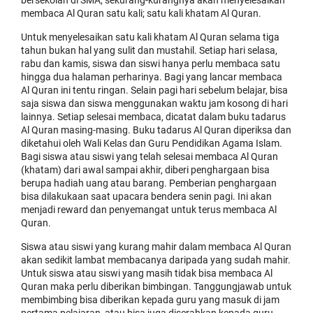
bersekolah di SMA, sekurang-kurangnya akan menyelesaikan
membaca Al Quran satu kali; satu kali khatam Al Quran.
Untuk menyelesaikan satu kali khatam Al Quran selama tiga
tahun bukan hal yang sulit dan mustahil. Setiap hari selasa,
rabu dan kamis, siswa dan siswi hanya perlu membaca satu
hingga dua halaman perharinya. Bagi yang lancar membaca
Al Quran ini tentu ringan. Selain pagi hari sebelum belajar, bisa
saja siswa dan siswa menggunakan waktu jam kosong di hari
lainnya. Setiap selesai membaca, dicatat dalam buku tadarus
Al Quran masing-masing. Buku tadarus Al Quran diperiksa dan
diketahui oleh Wali Kelas dan Guru Pendidikan Agama Islam.
Bagi siswa atau siswi yang telah selesai membaca Al Quran
(khatam) dari awal sampai akhir, diberi penghargaan bisa
berupa hadiah uang atau barang. Pemberian penghargaan
bisa dilakukaan saat upacara bendera senin pagi. Ini akan
menjadi reward dan penyemangat untuk terus membaca Al
Quran.
Siswa atau siswi yang kurang mahir dalam membaca Al Quran
akan sedikit lambat membacanya daripada yang sudah mahir.
Untuk siswa atau siswi yang masih tidak bisa membaca Al
Quran maka perlu diberikan bimbingan. Tanggungjawab untuk
membimbing bisa diberikan kepada guru yang masuk di jam