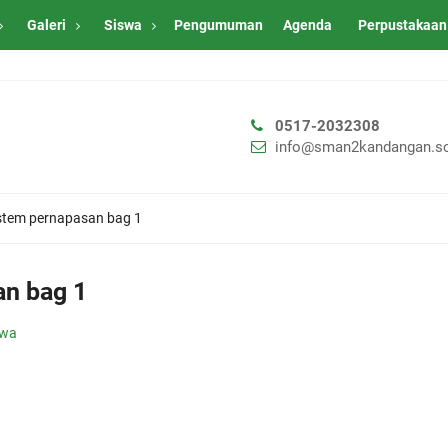
Galeri
Siswa
Pengumuman
Agenda
Perpustakaan
0517-2032308
info@sman2kandangan.sc
istem pernapasan bag 1
an bag 1
swa