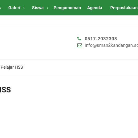
Galeri
Siswa
Pengumuman
Agenda
Perpustakaan
0517-2032308
info@sman2kandangan.sc
 Pelajar HSS
HSS