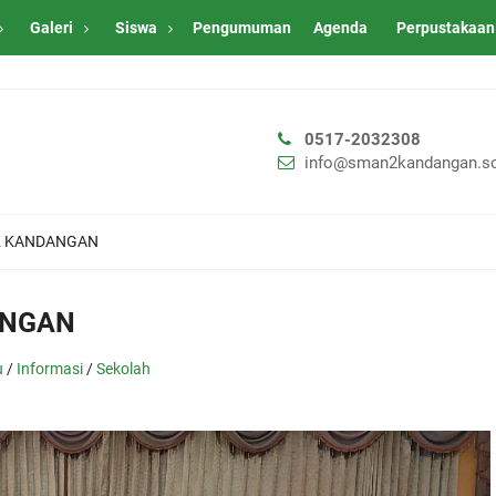
Galeri
Siswa
Pengumuman
Agenda
Perpustakaan
0517-2032308
info@sman2kandangan.sc
 2 KANDANGAN
ANGAN
u
/
Informasi
/
Sekolah