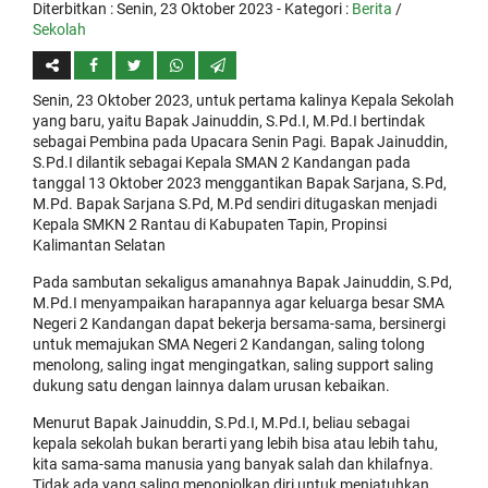
Diterbitkan :
Senin, 23 Oktober 2023
- Kategori :
Berita
/
Sekolah
Senin, 23 Oktober 2023, untuk pertama kalinya Kepala Sekolah
yang baru, yaitu Bapak Jainuddin, S.Pd.I, M.Pd.I bertindak
sebagai Pembina pada Upacara Senin Pagi. Bapak Jainuddin,
S.Pd.I dilantik sebagai Kepala SMAN 2 Kandangan pada
tanggal 13 Oktober 2023 menggantikan Bapak Sarjana, S.Pd,
M.Pd. Bapak Sarjana S.Pd, M.Pd sendiri ditugaskan menjadi
Kepala SMKN 2 Rantau di Kabupaten Tapin, Propinsi
Kalimantan Selatan
Pada sambutan sekaligus amanahnya Bapak Jainuddin, S.Pd,
M.Pd.I menyampaikan harapannya agar keluarga besar SMA
Negeri 2 Kandangan dapat bekerja bersama-sama, bersinergi
untuk memajukan SMA Negeri 2 Kandangan, saling tolong
menolong, saling ingat mengingatkan, saling support saling
dukung satu dengan lainnya dalam urusan kebaikan.
Menurut Bapak Jainuddin, S.Pd.I, M.Pd.I, beliau sebagai
kepala sekolah bukan berarti yang lebih bisa atau lebih tahu,
kita sama-sama manusia yang banyak salah dan khilafnya.
Tidak ada yang saling menonjolkan diri untuk menjatuhkan