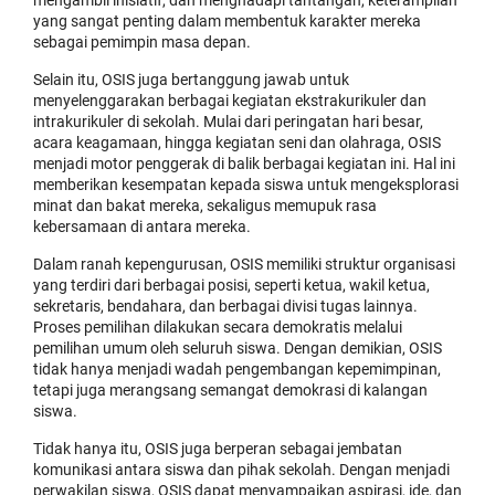
mengambil inisiatif, dan menghadapi tantangan, keterampilan
yang sangat penting dalam membentuk karakter mereka
sebagai pemimpin masa depan.
Selain itu, OSIS juga bertanggung jawab untuk
menyelenggarakan berbagai kegiatan ekstrakurikuler dan
intrakurikuler di sekolah. Mulai dari peringatan hari besar,
acara keagamaan, hingga kegiatan seni dan olahraga, OSIS
menjadi motor penggerak di balik berbagai kegiatan ini. Hal ini
memberikan kesempatan kepada siswa untuk mengeksplorasi
minat dan bakat mereka, sekaligus memupuk rasa
kebersamaan di antara mereka.
Dalam ranah kepengurusan, OSIS memiliki struktur organisasi
yang terdiri dari berbagai posisi, seperti ketua, wakil ketua,
sekretaris, bendahara, dan berbagai divisi tugas lainnya.
Proses pemilihan dilakukan secara demokratis melalui
pemilihan umum oleh seluruh siswa. Dengan demikian, OSIS
tidak hanya menjadi wadah pengembangan kepemimpinan,
tetapi juga merangsang semangat demokrasi di kalangan
siswa.
Tidak hanya itu, OSIS juga berperan sebagai jembatan
komunikasi antara siswa dan pihak sekolah. Dengan menjadi
perwakilan siswa, OSIS dapat menyampaikan aspirasi, ide, dan