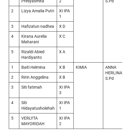
Presyasmita
2
S.Pd
2
Lizya Amalia Putri
XI IPA
1
3
Hafizatun nadhea
X D
4
Kirana Aurelia
X C
Maharani
5
Rizaldi Abied
X A
Hardiyanto
1
Baiti Helmina
X B
KIMIA
ANNA
HERLINA,
2
Ririn Anggelina
X B
S.Pd
3
Siti fatimah
XI IPA
3
4
Siti
XI IPA
Hidayatusholehah
1
5
VERLYTA
XI IPA
MAYORIDAH
2