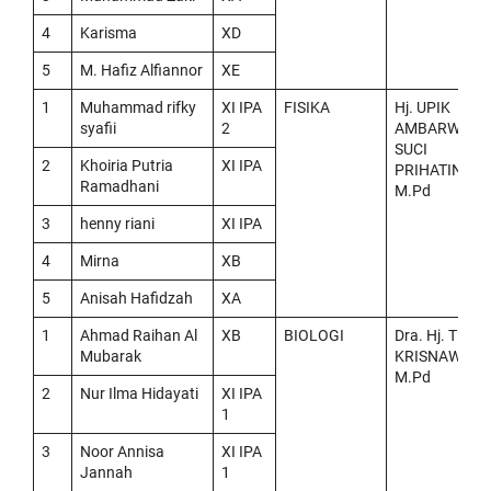
4
Karisma
XD
5
M. Hafiz Alfiannor
XE
1
Muhammad rifky
XI IPA
FISIKA
Hj. UPIK
syafii
2
AMBARWATI
SUCI
2
Khoiria Putria
XI IPA
PRIHATINI,
Ramadhani
M.Pd
3
henny riani
XI IPA
4
Mirna
XB
5
Anisah Hafidzah
XA
1
Ahmad Raihan Al
XB
BIOLOGI
Dra. Hj. TRI
Mubarak
KRISNAWATI,
M.Pd
2
Nur Ilma Hidayati
XI IPA
1
3
Noor Annisa
XI IPA
Jannah
1