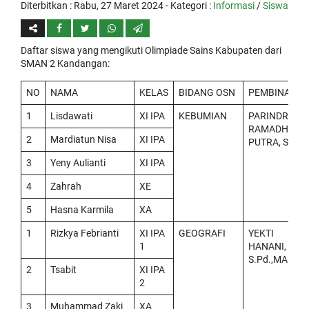
Diterbitkan :
Rabu, 27 Maret 2024
- Kategori :
Informasi
/
Siswa
Daftar siswa yang mengikuti Olimpiade Sains Kabupaten dari
SMAN 2 Kandangan:
NO
NAMA
KELAS
BIDANG OSN
PEMBINA
1
Lisdawati
XI IPA
KEBUMIAN
PARINDRA
RAMADHAN
2
Mardiatun Nisa
XI IPA
PUTRA, S.Pd
3
Yeny Aulianti
XI IPA
4
Zahrah
XE
5
Hasna Karmila
XA
1
Rizkya Febrianti
XI IPA
GEOGRAFI
YEKTI
1
HANANI,
S.Pd.,MA
2
Tsabit
XI IPA
2
3
Muhammad Zaki
XA