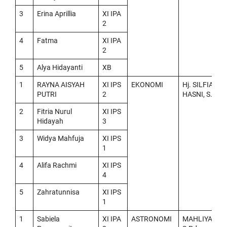
3
Erina Aprillia
XI IPA
2
4
Fatma
XI IPA
2
5
Alya Hidayanti
XB
1
RAYNA AISYAH
XI IPS
EKONOMI
Hj. SILFIANA
PUTRI
2
HASNI, S.Pd
2
Fitria Nurul
XI IPS
Hidayah
3
3
Widya Mahfuja
XI IPS
1
4
Alifa Rachmi
XI IPS
4
5
Zahratunnisa
XI IPS
1
1
Sabiela
XI IPA
ASTRONOMI
MAHLIYANI,