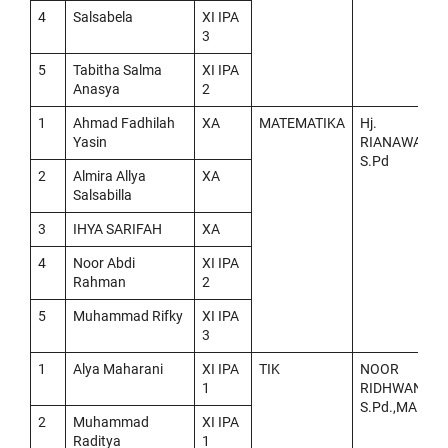
4
Salsabela
XI IPA
3
5
Tabitha Salma
XI IPA
Anasya
2
1
Ahmad Fadhilah
XA
MATEMATIKA
Hj.
Yasin
RIANAWATI,
S.Pd
2
Almira Allya
XA
Salsabilla
3
IHYA SARIFAH
XA
4
Noor Abdi
XI IPA
Rahman
2
5
Muhammad Rifky
XI IPA
3
1
Alya Maharani
XI IPA
TIK
NOOR
1
RIDHWAN,
S.Pd.,MA
2
Muhammad
XI IPA
Raditya
1