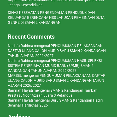
Rapat Koordinasi Bulanan Bahas Evaluasi Kinerja Guru dan
Tenaga Kependidikan
DINAS KESEHATAN PENGENDALIAN PENDUDUK DAN
KELUARGA BERENCANA HSS LAKUKAN PEMBINAAN DUTA
GENRE DI SMAN 2 KANDANGAN
Recent Comments
Nurisfa Rahima
mengenai
PENGUMUMAN PELAKSANAAN
DAFTAR ULANG CALON MURID BARU SMAN 2 KANDANGAN
TAHUN AJARAN 2026/2027
Nurisfa Rahima
mengenai
PENGUMUMAN HASIL SELEKSI
SISTEM PENERIMAAN MURID BARU (SPMB) SMAN 2
KANDANGAN TAHUN AJARAN 2026/2027
MARSEL
mengenai
PENGUMUMAN PELAKSANAAN DAFTAR
ULANG CALON MURID BARU SMAN 2 KANDANGAN TAHUN
AJARAN 2026/2027
Samnah Hayati
mengenai
SMAN 2 Kandangan Tambah
Prestasi, Noor Azizah Juara 3 Petanque
Samnah Hayati
mengenai
Guru SMAN 2 Kandangan Hadiri
Seminar Hardiknas 2026
Archives