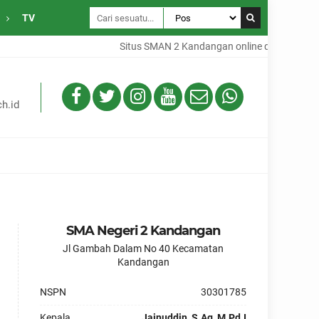
TV
Situs SMAN 2 Kandangan online dari Desa Ga
h.id
SMA Negeri 2 Kandangan
Jl Gambah Dalam No 40 Kecamatan
Kandangan
NSPN
30301785
Kepala
Jainuddin, S.Ag, M.Pd.I