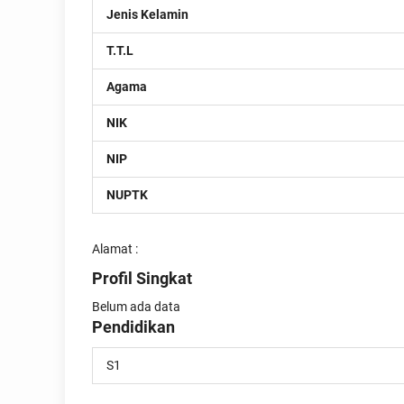
Jenis Kelamin
T.T.L
Agama
NIK
NIP
NUPTK
Alamat :
Profil Singkat
Belum ada data
Pendidikan
S1