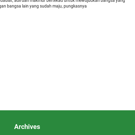
berdaulat, adil dan makmur bertekad untuk mewujudkan bangsa yang
dengan bangsa lain yang sudah maju, pungkasnya
Archives