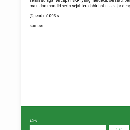
selain itu agar tercapai NKRI yang merdeka, bersatu, 
maju dan mandiri serta sejahtera lahir batin, sejajar 
@pendim1003 s
sumber
Cari
Cari