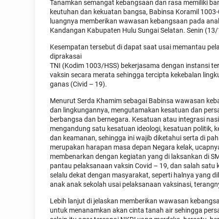
Tanamkan semangat kebangsaan dan rasa memiliki ban
keutuhan dan kekuatan bangsa, Babinsa Koramil 100
luangnya memberikan wawasan kebangsaan pada ana
Kandangan Kabupaten Hulu Sungai Selatan. Senin (13/
Kesempatan tersebut di dapat saat usai memantau pelak
diprakasai
TNI (Kodim 1003/HSS) bekerjasama dengan instansi t
vaksin secara merata sehingga tercipta kekebalan lin
ganas (Civid – 19).
Menurut Serda Khamim sebagai Babinsa wawasan keban
dan lingkungannya, mengutamakan kesatuan dan persa
berbangsa dan bernegara. Kesatuan atau integrasi nasio
mengandung satu kesatuan ideologi, kesatuan politik, 
dan keamanan, sehingga ini wajib diketahui serta di p
merupakan harapan masa depan Negara kelak, ucapnya 
membenarkan dengan kegiatan yang di laksankan di SM
pantau pelaksanaan vaksin Covid – 19, dan salah satu
selalu dekat dengan masyarakat, seperti halnya yan
anak anak sekolah usai pelaksanaan vaksinasi, terangn
Lebih lanjut di jelaskan memberikan wawasan kebangs
untuk menanamkan akan cinta tanah air sehingga persa