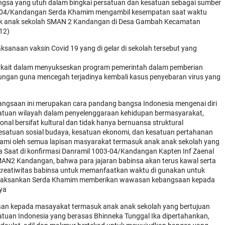
gsa yang utuh dalam bingkai persatuan dan kesatuan sebagai sumber
3-04/Kandangan Serda Khamim mengambil kesempatan saat waktu
k anak sekolah SMAN 2 Kandangan di Desa Gambah Kecamatan
12)
sanaan vaksin Covid 19 yang di gelar di sekolah tersebut yang
erkait dalam menyukseskan program pemerintah dalam pemberian
gkungan guna mencegah terjadinya kembali kasus penyebaran virus yang
gsaan ini merupakan cara pandang bangsa Indonesia mengenai diri
tuan wilayah dalam penyelenggaraan kehidupan bermasyarakat,
nal bersifat kultural dan tidak hanya bernuansa struktural
kesatuan sosial budaya, kesatuan ekonomi, dan kesatuan pertahanan
ahami oleh semua lapisan masyarakat termasuk anak anak sekolah yang
Saat di konfirmasi Danramil 1003-04/Kandangan Kapten Inf Zaenal
AN2 Kandangan, bahwa para jajaran babinsa akan terus kawal serta
 kreatiwitas babinsa untuk memanfaatkan waktu di gunakan untuk
g dilaksankan Serda Khamim memberikan wawasan kebangsaan kepada
ya
aan kepada masayakat termasuk anak anak sekolah yang bertujuan
tuan Indonesia yang berasas Bhinneka Tunggal Ika dipertahankan,